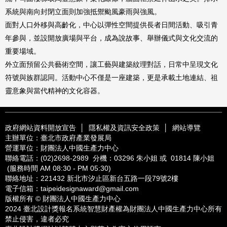
系統與南向封閉立面則加強抵禦颱風豪雨與強風。
面對人口外移與高齡化，中心以彈性空間提供長者日間活動、吸引青
年參與，並設開放廣場與平台，成為說故事、舉辦儀式與文化交流的
重要場域。
外立面預留公共藝術空間，讓工藝與建築紋理對話，日常中呈現文化
符號與族群認同。活動中心不僅是一座建築，更是承載土地連結、祖
靈意象與當代精神的文化容器。
政府網站資料開放宣告
│
隱私權及資訊安全政策
│
網站導覽
主辦單位：臺北市政府產業發展局
營運單位：財團法人中國生產力中心
聯絡電話：
(02)2698-2989
分機：03296 朱小姐 或 01814 陳小姐
(服務時間 AM 08:30 - PM 05:30)
聯絡地址：221432
新北市汐止區新台五路一段79號2樓
電子信箱：
taipeidesignaward@gmail.com
版權所有 © 財團法人中國生產力中心
2024 臺北設計獎報名系統智慧財產權為財團法人中國生產力中心所有
禁止侵害，違者必究