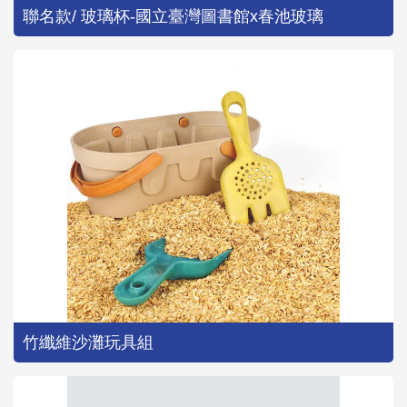
聯名款/ 玻璃杯-國立臺灣圖書館x春池玻璃
竹纖維沙灘玩具組