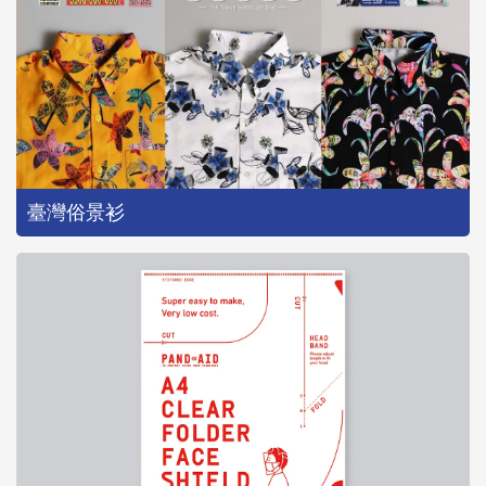
臺灣俗景衫