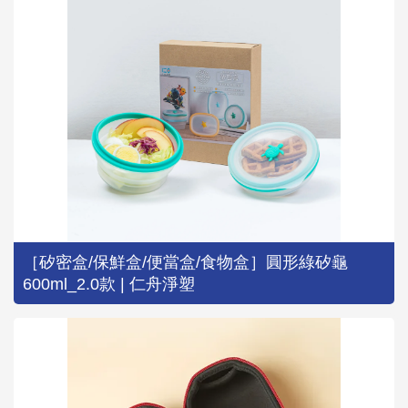
［矽密盒/保鮮盒/便當盒/食物盒］圓形綠矽龜
600ml_2.0款 | 仁舟淨塑