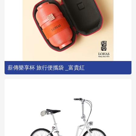
薪傳樂享杯 旅行便攜袋 _富貴紅