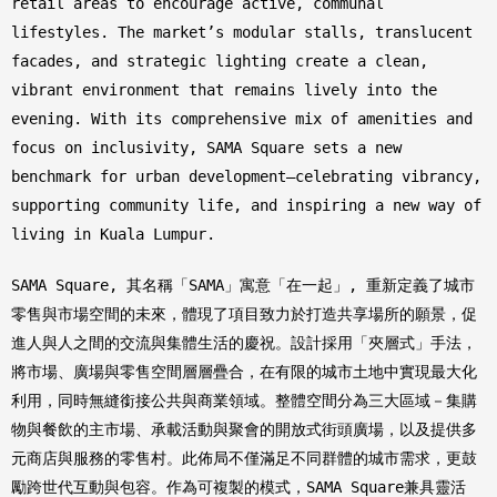
retail areas to encourage active, communal
lifestyles. The market’s modular stalls, translucent
facades, and strategic lighting create a clean,
vibrant environment that remains lively into the
evening. With its comprehensive mix of amenities and
focus on inclusivity, SAMA Square sets a new
benchmark for urban development—celebrating vibrancy,
supporting community life, and inspiring a new way of
living in Kuala Lumpur.
SAMA Square, 其名稱「SAMA」寓意「在一起」, 重新定義了城市
零售與市場空間的未來，體現了項目致力於打造共享場所的願景，促
進人與人之間的交流與集體生活的慶祝。設計採用「夾層式」手法，
將市場、廣場與零售空間層層疊合，在有限的城市土地中實現最大化
利用，同時無縫銜接公共與商業領域。整體空間分為三大區域－集購
物與餐飲的主市場、承載活動與聚會的開放式街頭廣場，以及提供多
元商店與服務的零售村。此佈局不僅滿足不同群體的城市需求，更鼓
勵跨世代互動與包容。作為可複製的模式，SAMA Square兼具靈活