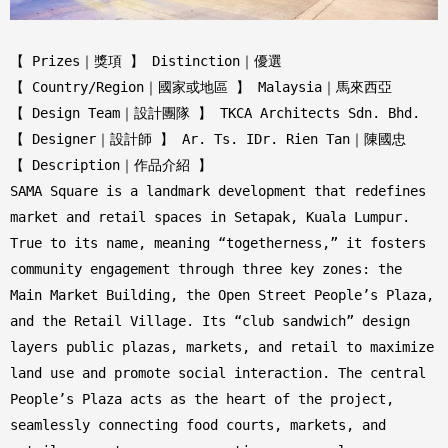
【 Prizes｜獎項 】 Distinction｜優選
【 Country/Region｜國家或地區 】 Malaysia｜馬來西亞
【 Design Team｜設計團隊 】 TKCA Architects Sdn. Bhd.
【 Designer｜設計師 】 Ar. Ts. IDr. Rien Tan｜陳國忠
【 Description｜作品介紹 】
SAMA Square is a landmark development that redefines
market and retail spaces in Setapak, Kuala Lumpur.
True to its name, meaning “togetherness,” it fosters
community engagement through three key zones: the
Main Market Building, the Open Street People’s Plaza,
and the Retail Village. Its “club sandwich” design
layers public plazas, markets, and retail to maximize
land use and promote social interaction. The central
People’s Plaza acts as the heart of the project,
seamlessly connecting food courts, markets, and