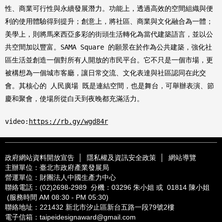
性、商業可行性與永續發展潛力。功能上，透過高效的空間組織與便
利的使用體驗得到提升；創意上，將社區、商業與文化融合為一體；
美學上，則將馬來西亞多彩的街頭生活轉化為當代建築語言，並以公
共空間加以豐富。SAMA Square 的願景在於作為公共建築，強化社
區生活並創造一個對所有人開放的市民平台。它不只是一個市場，更
被構想為一個城市客廳，讓日常交流、文化表達與社區認同在此交
會。其核心的 人民廣場 既是連結空間，也是舞台，可舉辦表演、節
慶和聚會，使場所從白天到夜晚都充滿活力。
video:
https://rb.gy/wgd84r
政府網站資料開放宣告
│
隱私權及資訊安全政策
│
網站導覽
主辦單位：臺北市政府產業發展局
營運單位：財團法人中國生產力中心
聯絡電話：
(02)2698-2989
分機：03296 朱小姐 或 01814 陳小姐
(服務時間 AM 08:30 - PM 05:30)
聯絡地址：221432
新北市汐止區新台五路一段79號2樓
電子信箱：
taipeidesignaward@gmail.com