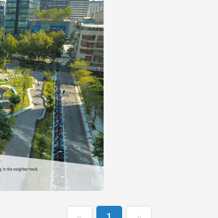
«
1
»