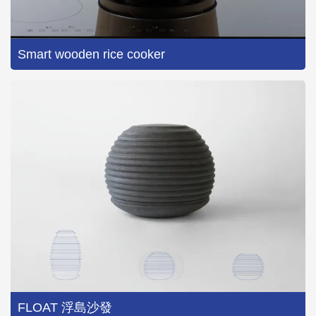
Smart wooden rice cooker
FLOAT 浮島沙發