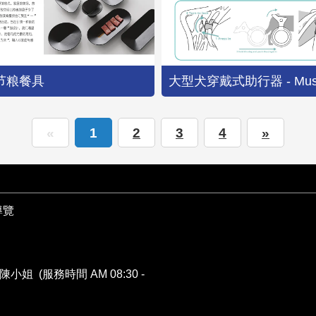
节粮餐具
大型犬穿戴式助行器 - Musc
«
1
2
3
4
»
導覽
陳小姐 (服務時間 AM 08:30 -