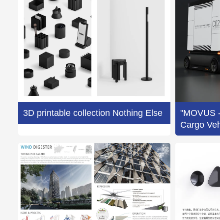
3D printable collection Nothing Else
"MOVUS -
Cargo Veh