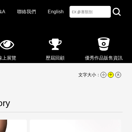
&A
聯絡我們
English
線上展覽
歷屆回顧
優秀作品販售資訊
文字大小：
小
中
大
ory