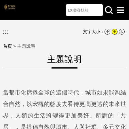
首頁
檔案下載
Q&A
聯絡我們
English
:::
文字大小：
小
中
大
首頁
> 主題說明
主題說明
當都市化席捲全球的這個時代，城市如果能夠結
合自然，以宏觀的態度去看待更高更遠的未來世
界，人類的生活將變得更加美好。所謂的「共
居」，是提倡自然與城市、人與社群、多元文化