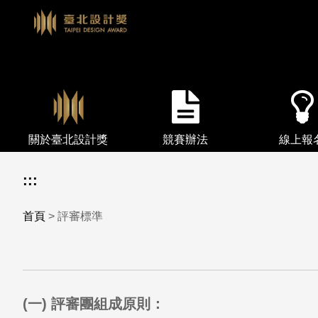
關於臺北設計獎
競賽辦法
線上報
:::
首頁
> 評審標準
(一) 評審團組成原則：