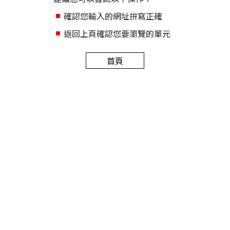
確認您輸入的網址拚寫正確
返回上頁確認您要瀏覽的單元
首頁